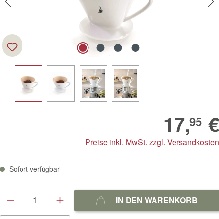
17,
€
95
Preise inkl. MwSt. zzgl. Versandkosten
Sofort verfügbar
Produkt Anzahl: Gib den gewünschten Wert ein
IN DEN WARENKORB