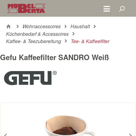
Zum Hauptinhalt springen
Wohnaccessoires
Haushalt
Küchenbedarf & Accessoires
Kaffee- & Teezubereitung
Tee- & Kaffeefilter
Gefu Kaffeefilter SANDRO Weiß
Bildergalerie überspringen