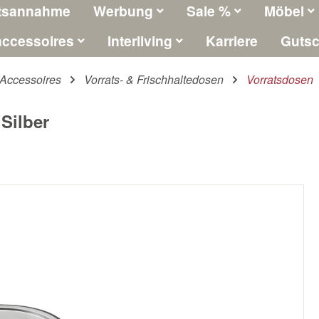
tsannahme
Werbung
Sale %
Möbel
ccessoires
Interliving
Karriere
Gutsc
Accessoires
Vorrats- & Frischhaltedosen
Vorratsdosen
Silber