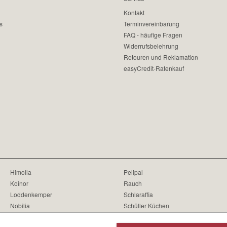
Kontakt
s
Terminvereinbarung
FAQ - häufige Fragen
Widerrufsbelehrung
Retouren und Reklamation
easyCredit-Ratenkauf
Himolla
Pelipal
Koinor
Rauch
Loddenkemper
Schlaraffia
Nobilia
Schüller Küchen
Oschmann
Seltmann