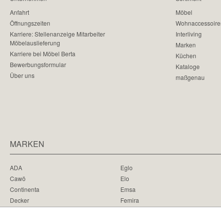
Anfahrt
Möbel
Öffnungszeiten
Wohnaccessoire
Karriere: Stellenanzeige Mitarbeiter
Interliving
Möbelauslieferung
Marken
Karriere bei Möbel Berta
Küchen
Bewerbungsformular
Kataloge
Über uns
maßgenau
MARKEN
ADA
Eglo
Cawö
Elo
Continenta
Emsa
Decker
Femira
Disselkamp
Hartmann