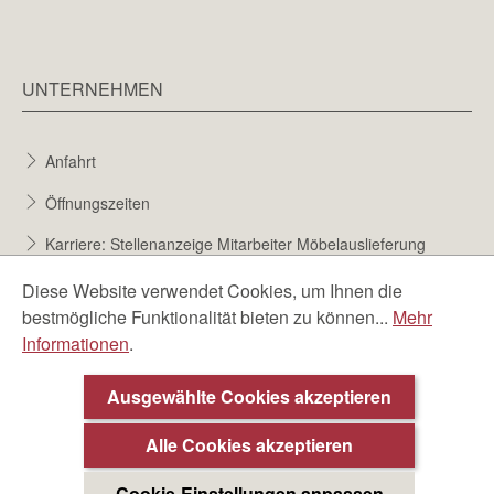
UNTERNEHMEN
Anfahrt
Öffnungszeiten
Karriere: Stellenanzeige Mitarbeiter Möbelauslieferung
Karriere bei Möbel Berta
Diese Website verwendet Cookies, um Ihnen die
bestmögliche Funktionalität bieten zu können...
Mehr
Bewerbungsformular
Informationen
.
Über uns
Ausgewählte Cookies akzeptieren
Alle Cookies akzeptieren
Cookie-Einstellungen anpassen