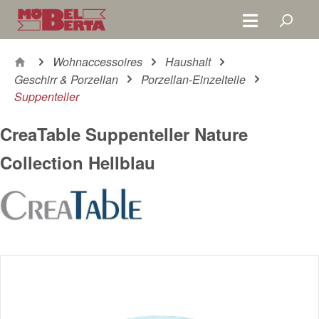
Zum Hauptinhalt springen
Wohnaccessoires
Haushalt
Geschirr & Porzellan
Porzellan-Einzelteile
Suppenteller
CreaTable Suppenteller Nature
Collection Hellblau
Bildergalerie überspringen