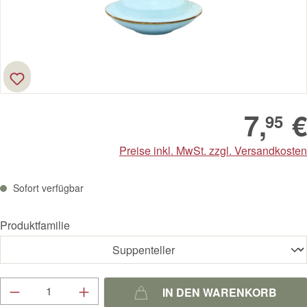
7,
€
95
Preise inkl. MwSt. zzgl. Versandkosten
Sofort verfügbar
Produktfamilie
Produkt Anzahl: Gib den gewünschten Wert ein
IN DEN WARENKORB