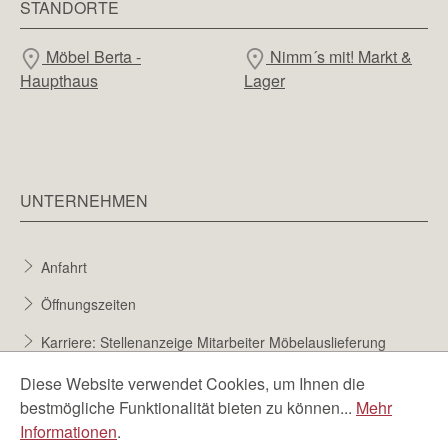
STANDORTE
Möbel Berta -
Nimm´s mit! Markt &
Haupthaus
Lager
UNTERNEHMEN
Anfahrt
Öffnungszeiten
Karriere: Stellenanzeige Mitarbeiter Möbelauslieferung
Karriere bei Möbel Berta
Diese Website verwendet Cookies, um Ihnen die
bestmögliche Funktionalität bieten zu können...
Mehr
Bewerbungsformular
Informationen
.