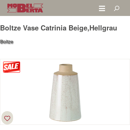
Zum Hauptinhalt springen
Boltze Vase Catrinia Beige,Hellgrau
Boltze
Bildergalerie überspringen