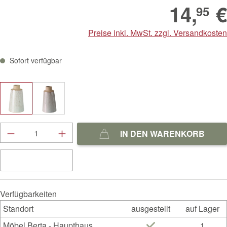
14,
€
95
Preise inkl. MwSt. zzgl. Versandkosten
Sofort verfügbar
Produkt Anzahl: Gib den gewünschten Wert ein
IN DEN WARENKORB
Verfügbarkeiten
Standort
ausgestellt
auf Lager
Möbel Berta - Haupthaus
1