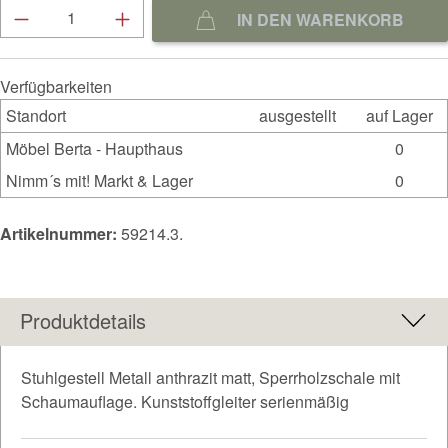
Produkt Anzahl: Gib den gewünschten Wert ein
IN DEN WARENKORB
Verfügbarkeiten
Standort
ausgestellt
auf Lager
Möbel Berta - Haupthaus
0
Nimm´s mit! Markt & Lager
0
Artikelnummer:
59214.3.
Produktdetails
Stuhlgestell Metall anthrazit matt, Sperrholzschale mit
Schaumauflage. Kunststoffgleiter serienmäßig