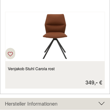
Produktgalerie überspringen
Venjakob Stuhl Carola rost
Verkaufsp
-
349,
€
Hersteller Informationen