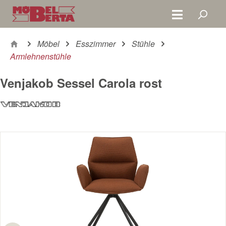
Zum Hauptinhalt springen
Möbel
Esszimmer
Stühle
Armlehnenstühle
Venjakob Sessel Carola rost
Bildergalerie überspringen