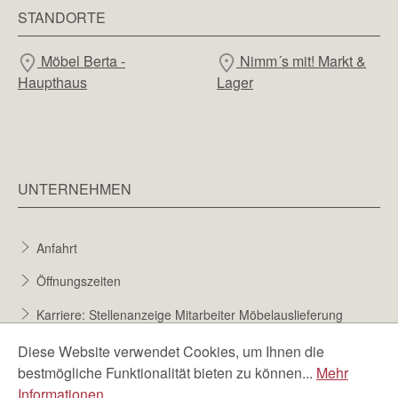
STANDORTE
Möbel Berta -
Nimm´s mit! Markt &
Haupthaus
Lager
UNTERNEHMEN
Anfahrt
Öffnungszeiten
Karriere: Stellenanzeige Mitarbeiter Möbelauslieferung
Karriere bei Möbel Berta
Diese Website verwendet Cookies, um Ihnen die
bestmögliche Funktionalität bieten zu können...
Mehr
Bewerbungsformular
Informationen
.