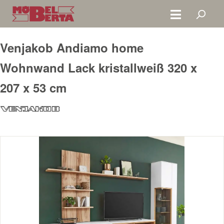
Zum Hauptinhalt springen
Venjakob Andiamo home
Wohnwand Lack kristallweiß 320 x
207 x 53 cm
Bildergalerie überspringen