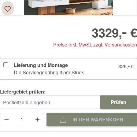
-
3329,
€
Preise inkl. MwSt. zzgl. Versandkosten
Lieferung und Montage
-
325,
€
Die Servicegebühr gilt pro Stück
Liefergebiet prüfen:
Prüfen
Produkt Anzahl: Gib den gewünschten Wert ein
IN DEN WARENKORB