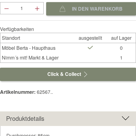
Produkt Anzahl: Gib den gewünschten Wert ein
IN DEN WARENKORB
Verfügbarkeiten
Standort
ausgestellt
auf Lager
Möbel Berta - Haupthaus
0
Nimm´s mit! Markt & Lager
1
Click & Collect
Artikelnummer:
62567..
Produktdetails
Durchmesser: 85cm