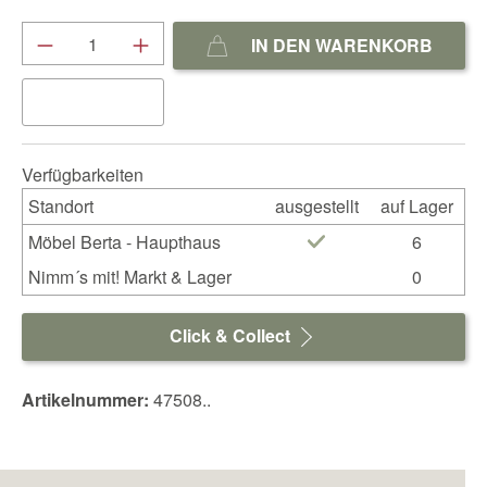
Produkt Anzahl: Gib den gewünschten We
IN DEN WARENKORB
Verfügbarkeiten
Standort
ausgestellt
auf Lager
Möbel Berta - Haupthaus
6
Nimm´s mit! Markt & Lager
0
Click & Collect
Artikelnummer:
47508..