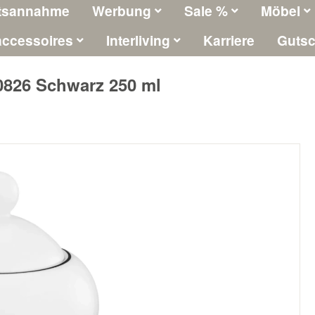
tsannahme
Werbung
Sale %
Möbel
ccessoires
Interliving
Karriere
Gutsc
0826 Schwarz 250 ml