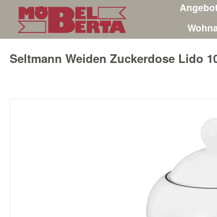
Angebo
m Hauptinhalt springen
Zur Suche springen
Zur Hauptnavigation springen
Wohna
Seltmann Weiden Zuckerdose Lido 1
Bildergalerie überspringen