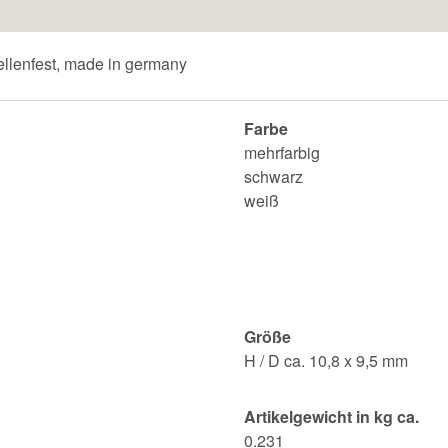
llenfest, made in germany
Farbe
mehrfarbig
schwarz
weiß
Größe
H / D ca. 10,8 x 9,5 mm
Artikelgewicht in kg ca.
0.231