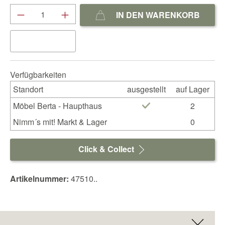
Produkt Anzahl: Gib den gewünschten We
IN DEN WARENKORB
Verfügbarkeiten
Standort
ausgestellt
auf Lager
Möbel Berta - Haupthaus
2
Nimm´s mit! Markt & Lager
0
Click & Collect
Artikelnummer:
47510..