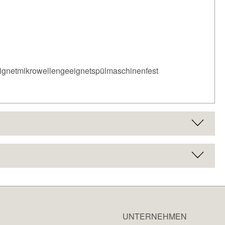
ignetmikrowellengeeignetspülmaschinenfest
UNTERNEHMEN