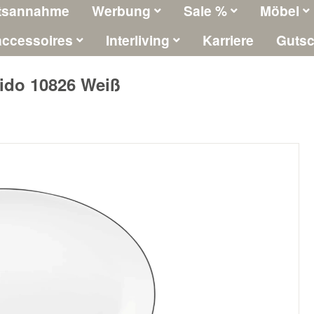
tsannahme
Werbung
Sale %
Möbel
ccessoires
Interliving
Karriere
Gutsc
Lido 10826 Weiß