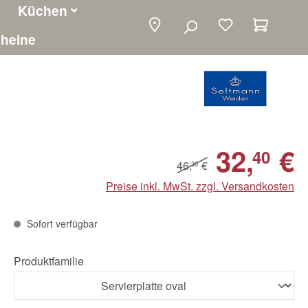
Küchen
Warenko
heine
32,
€
40
46,
€
30
Preise inkl. MwSt. zzgl. Versandkosten
Sofort verfügbar
Produktfamilie