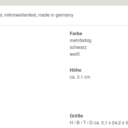
t, mikrowellenfest, made in germany
Farbe
mehrfarbig
schwarz
weiß
Höhe
ca. 3.1 cm
Größe
H / B / T / D ca. 3,1 x 24,2 x