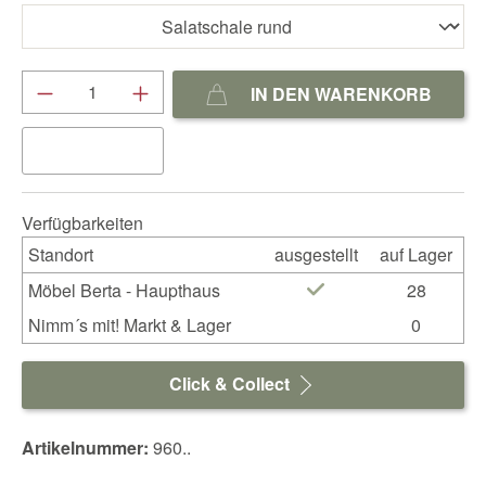
Produkt Anzahl: Gib den gewünschten We
IN DEN WARENKORB
Verfügbarkeiten
Standort
ausgestellt
auf Lager
Möbel Berta - Haupthaus
28
Nimm´s mit! Markt & Lager
0
Click & Collect
Artikelnummer:
960..