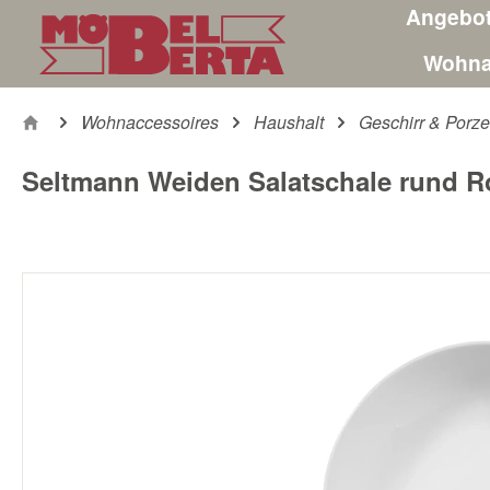
Angebo
m Hauptinhalt springen
Zur Suche springen
Zur Hauptnavigation springen
Wohna
Wohnaccessoires
Haushalt
Geschirr & Porze
Seltmann Weiden Salatschale rund R
Bildergalerie überspringen