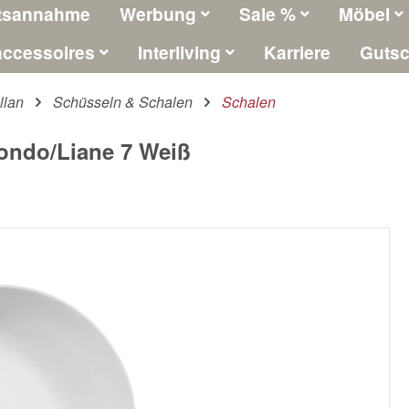
tsannahme
Werbung
Sale %
Möbel
ccessoires
Interliving
Karriere
Gutsc
llan
Schüsseln & Schalen
Schalen
ondo/Liane 7 Weiß