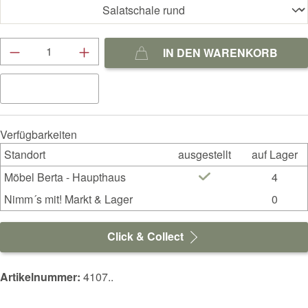
Produkt Anzahl: Gib den gewünschten Wert ein
IN DEN WARENKORB
Verfügbarkeiten
Standort
ausgestellt
auf Lager
Möbel Berta - Haupthaus
4
Nimm´s mit! Markt & Lager
0
Click & Collect
Artikelnummer:
4107..