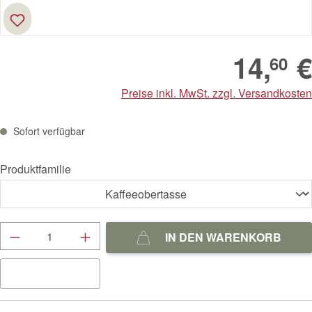
14,
€
60
Preise inkl. MwSt. zzgl. Versandkosten
Sofort verfügbar
Produktfamilie
Produkt Anzahl: Gib den gewünschten Wert ein
IN DEN WARENKORB