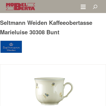
Zum Hauptinhalt springen
Seltmann Weiden Kaffeeobertasse
Marieluise 30308 Bunt
Bildergalerie überspringen