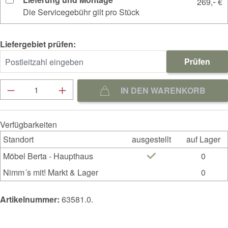
-
269,
€
Die Servicegebühr gilt pro Stück
Liefergebiet prüfen:
Prüfen
Produkt Anzahl: Gib den gewünschten Wert ein
IN DEN WARENKORB
Verfügbarkeiten
Standort
ausgestellt
auf Lager
Möbel Berta - Haupthaus
0
Nimm´s mit! Markt & Lager
0
Artikelnummer:
63581.0.