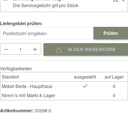
Die Servicegebühr gilt pro Stück
Liefergebiet prüfen:
Prüfen
Produkt Anzahl: Gib den gewünschten Wert ein
IN DEN WARENKORB
Verfügbarkeiten
Standort
ausgestellt
auf Lager
Möbel Berta - Haupthaus
0
Nimm´s mit! Markt & Lager
0
Artikelnummer:
33298.0.