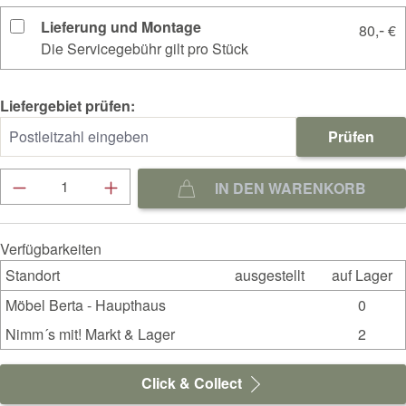
Lieferung und Montage
-
80,
€
Die Servicegebühr gilt pro Stück
Liefergebiet prüfen:
Prüfen
Produkt Anzahl: Gib den gewünschten Wert ein
IN DEN WARENKORB
Verfügbarkeiten
Standort
ausgestellt
auf Lager
Möbel Berta - Haupthaus
0
Nimm´s mit! Markt & Lager
2
Click & Collect