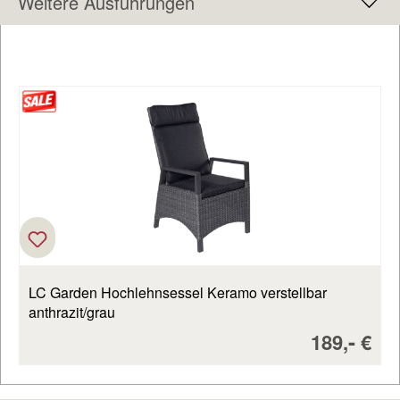
Weitere Ausführungen
Produktgalerie überspringen
LC Garden Hochlehnsessel Keramo verstellbar
anthrazit/grau
Verkaufsp
-
189,
€