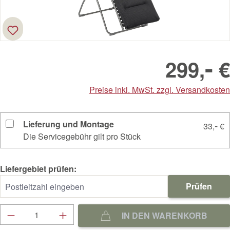
-
299,
€
Preise inkl. MwSt. zzgl. Versandkosten
Lieferung und Montage
-
33,
€
Die Servicegebühr gilt pro Stück
Liefergebiet prüfen:
Prüfen
Produkt Anzahl: Gib den gewünschten Wert ein
IN DEN WARENKORB