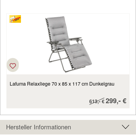
Produktgalerie überspringen
Lafuma Relaxliege 70 x 85 x 117 cm Dunkelgrau
Verkaufsp
-
299,
€
Regulärer Preis:
-
613,
€
Hersteller Informationen