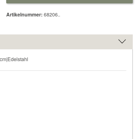
Artikelnummer:
68206..
 cm|Edelstahl