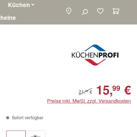
Küchen
Warenko
heine
15,
€
99
21,
€
99
Preise inkl. MwSt. zzgl. Versandkosten
Sofort verfügbar