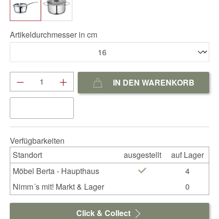
Artikeldurchmesser in cm
Produkt Anzahl: Gib den gewünschten We
IN DEN WARENKORB
Verfügbarkeiten
Standort
ausgestellt
auf Lager
Möbel Berta - Haupthaus
4
Nimm´s mit! Markt & Lager
0
Click & Collect