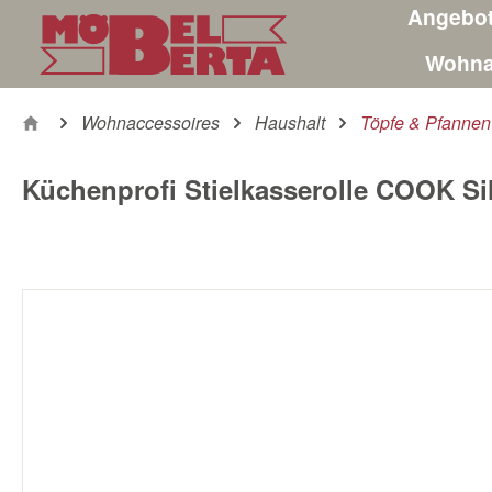
Angebo
m Hauptinhalt springen
Zur Suche springen
Zur Hauptnavigation springen
Wohna
Wohnaccessoires
Haushalt
Töpfe & Pfannen
Küchenprofi Stielkasserolle COOK Si
Bildergalerie überspringen