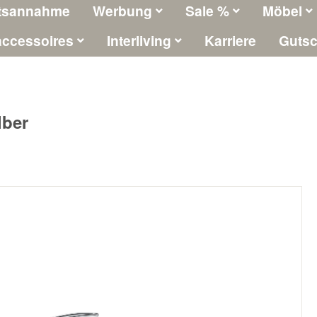
tsannahme
Werbung
Sale %
Möbel
ccessoires
Interliving
Karriere
Gutsc
lber