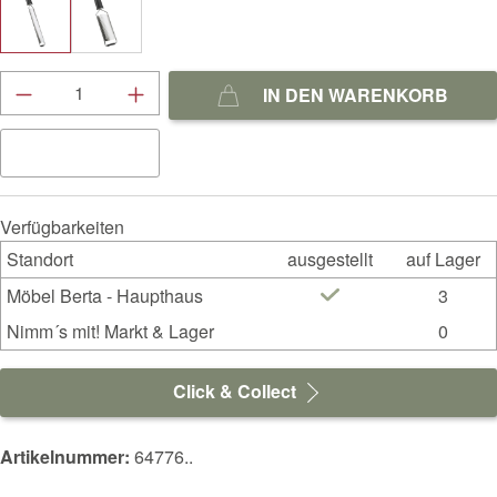
Produkt Anzahl: Gib den gewünschten Wert ein
IN DEN WARENKORB
Verfügbarkeiten
Standort
ausgestellt
auf Lager
Möbel Berta - Haupthaus
3
Nimm´s mit! Markt & Lager
0
Click & Collect
Artikelnummer:
64776..