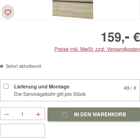
-
159,
€
Preise inkl. MwSt. zzgl. Versandkosten
Sofort abholbereit
Lieferung und Montage
-
49,
€
Die Servicegebühr gilt pro Stück
Produkt Anzahl: Gib den gewünschten Wert ein
IN DEN WARENKORB