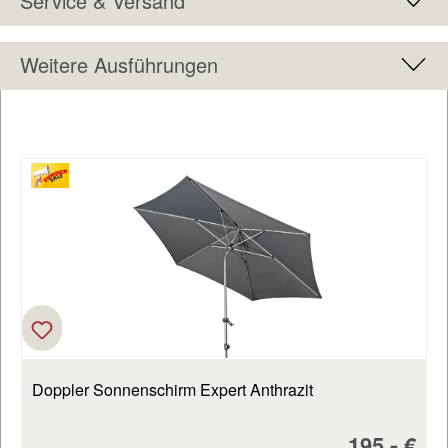
Service & Versand
Weitere Ausführungen
Produktgalerie überspringen
Doppler Sonnenschirm Expert Anthrazit
Verkaufsp
-
195,
€