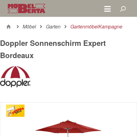
Zum Hauptinhalt springen
Möbel
Garten
GartenmöbelKampagne
Doppler Sonnenschirm Expert
Bordeaux
Bildergalerie überspringen