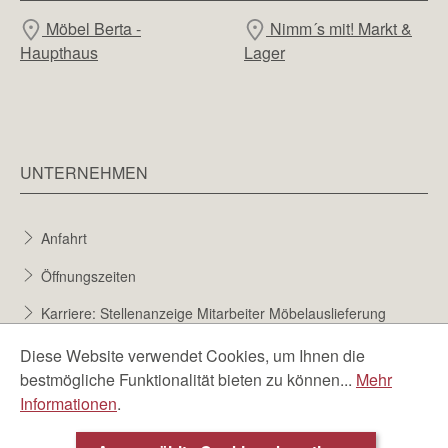
Möbel Berta -
Nimm´s mit! Markt &
Haupthaus
Lager
UNTERNEHMEN
Anfahrt
Öffnungszeiten
Karriere: Stellenanzeige Mitarbeiter Möbelauslieferung
Karriere bei Möbel Berta
Diese Website verwendet Cookies, um Ihnen die
bestmögliche Funktionalität bieten zu können...
Mehr
Bewerbungsformular
Informationen
.
Über uns