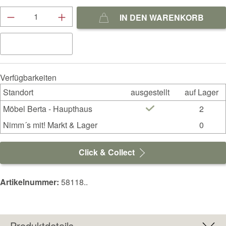
Produkt Anzahl: Gib den gewünschten Wert ein
IN DEN WARENKORB
Verfügbarkeiten
Standort
ausgestellt
auf Lager
Möbel Berta - Haupthaus
2
Nimm´s mit! Markt & Lager
0
Click & Collect
Artikelnummer:
58118..
Produktdetails