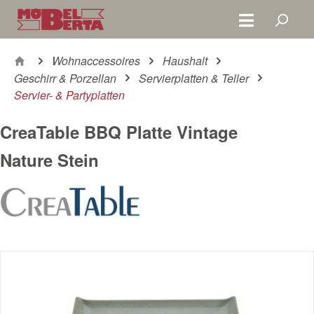
Zum Hauptinhalt springen
Wohnaccessoires
Haushalt
Geschirr & Porzellan
Servierplatten & Teller
Servier- & Partyplatten
CreaTable BBQ Platte Vintage
Nature Stein
Bildergalerie überspringen