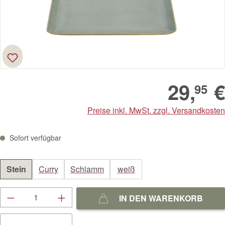
29,
€
95
Preise inkl. MwSt. zzgl. Versandkosten
Sofort verfügbar
Stein
Curry
Schlamm
weiß
Produkt Anzahl: Gib den gewünschten Wert ein
IN DEN WARENKORB