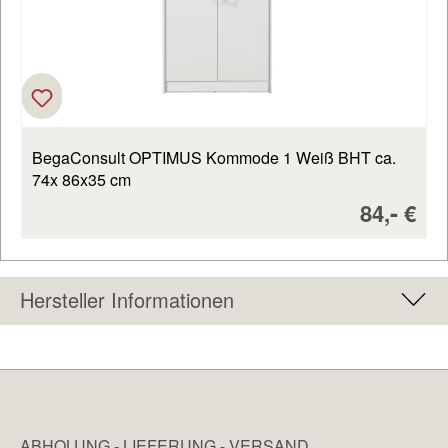
BegaConsult OPTIMUS Kommode 1 Weiß BHT ca.
74x 86x35 cm
Verkaufs
-
84,
€
Hersteller Informationen
ABHOLUNG - LIEFERUNG - VERSAND