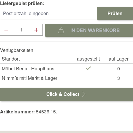
Liefergebiet prüfen:
Prüfen
Produkt Anzahl: Gib den gewünschten Wert ein
IN DEN WARENKORB
Verfügbarkeiten
Standort
ausgestellt
auf Lager
Möbel Berta - Haupthaus
0
Nimm´s mit! Markt & Lager
3
Click & Collect
Artikelnummer:
54536.15.