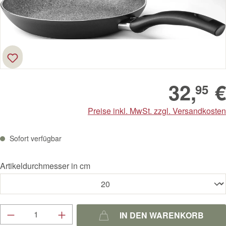
32,
€
95
Preise inkl. MwSt. zzgl. Versandkosten
Sofort verfügbar
Artikeldurchmesser in cm
Produkt Anzahl: Gib den gewünschten Wert ein
IN DEN WARENKORB