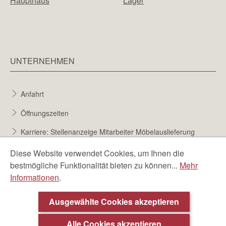
Haupthaus
Lager
UNTERNEHMEN
Anfahrt
Öffnungszeiten
Karriere: Stellenanzeige Mitarbeiter Möbelauslieferung
Karriere bei Möbel Berta
Diese Website verwendet Cookies, um Ihnen die
bestmögliche Funktionalität bieten zu können...
Mehr
Bewerbungsformular
Informationen
.
Über uns
Ausgewählte Cookies akzeptieren
Alle Cookies akzeptieren