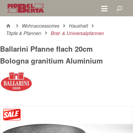
Zum Hauptinhalt springen
Wohnaccessoires
Haushalt
Töpfe & Pfannen
Brat- & Universalpfannen
Ballarini Pfanne flach 20cm
Bologna granitium Aluminium
Bildergalerie überspringen