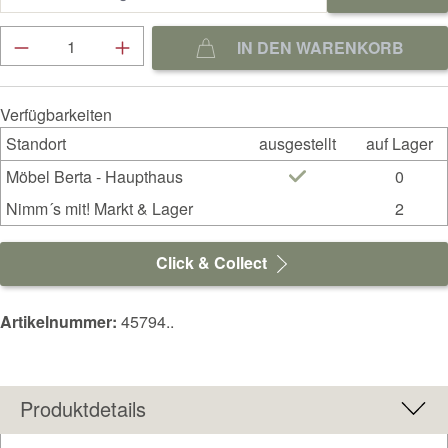
Produkt Anzahl: Gib den gewünschten Wert ein
IN DEN WARENKORB
Verfügbarkeiten
Standort
ausgestellt
auf Lager
Möbel Berta - Haupthaus
0
Nimm´s mit! Markt & Lager
2
Click & Collect
Artikelnummer:
45794..
Produktdetails