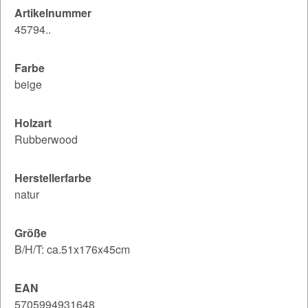
Artikelnummer
45794..
Farbe
beige
Holzart
Rubberwood
Herstellerfarbe
natur
Größe
B/H/T: ca.51x176x45cm
EAN
5705994931648