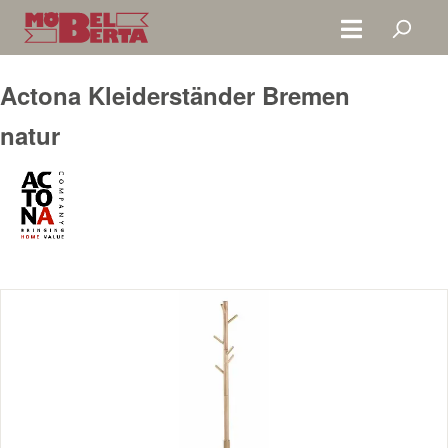
Zum Hauptinhalt springen
Actona Kleiderständer Bremen
natur
Bildergalerie überspringen