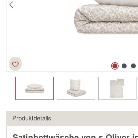
Produktdetails
Satinbettwäsche von s.Oliver 