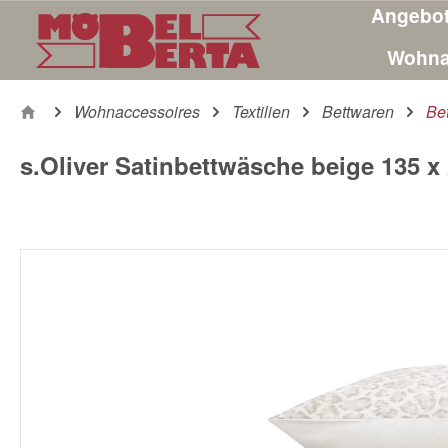
Angebo
m Hauptinhalt springen
Zur Suche springen
Zur Hauptnavigation springen
Wohna
Wohnaccessoires
Textilien
Bettwaren
Be
s.Oliver Satinbettwäsche beige 135 x 
Bildergalerie überspringen