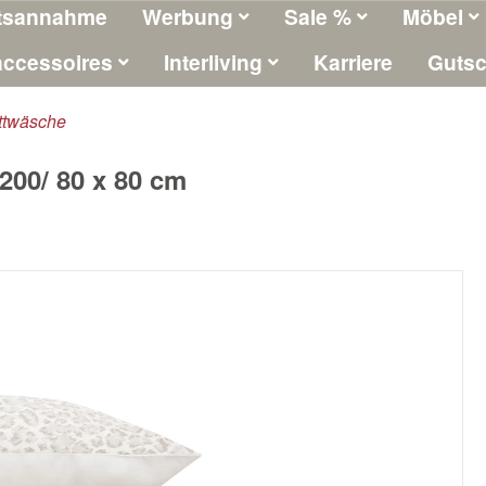
tsannahme
Werbung
Sale %
Möbel
ccessoires
Interliving
Karriere
Gutsc
ttwäsche
200/ 80 x 80 cm