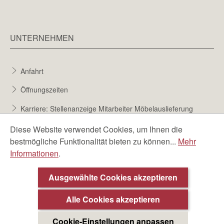
UNTERNEHMEN
Anfahrt
Öffnungszeiten
Karriere: Stellenanzeige Mitarbeiter Möbelauslieferung
Karriere bei Möbel Berta
Diese Website verwendet Cookies, um Ihnen die
bestmögliche Funktionalität bieten zu können...
Mehr
Bewerbungsformular
Informationen
.
Über uns
Ausgewählte Cookies akzeptieren
Alle Cookies akzeptieren
Cookie-Einstellungen anpassen