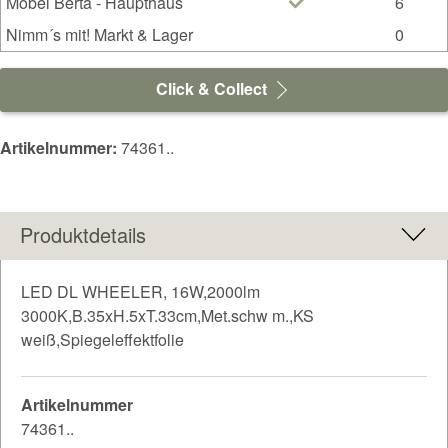
Möbel Berta - Haupthaus
6
Nimm´s mit! Markt & Lager
0
Click & Collect
Artikelnummer:
74361..
Produktdetails
LED DL WHEELER, 16W,2000lm
3000K,B.35xH.5xT.33cm,Met.schw m.,KS
weiß,Spiegeleffektfolie
Artikelnummer
74361..