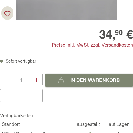
34,
€
90
Preise inkl. MwSt. zzgl. Versandkosten
Sofort verfügbar
Produkt Anzahl: Gib den gewünschten Wert ein
IN DEN WARENKORB
Verfügbarkeiten
Standort
ausgestellt
auf Lager