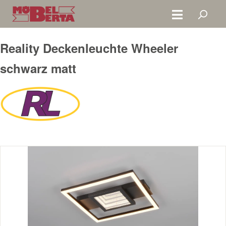
Zum Hauptinhalt springen
Reality Deckenleuchte Wheeler
schwarz matt
Bildergalerie überspringen