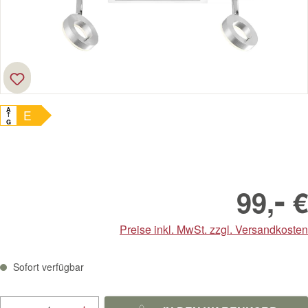
A
E
↑
G
-
99,
€
Preise inkl. MwSt. zzgl. Versandkosten
Sofort verfügbar
Produkt Anzahl: Gib den gewünschten Wert ein