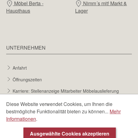
Möbel Berta -
Nimm´s mit! Markt &
Haupthaus
Lager
UNTERNEHMEN
Anfahrt
Öffnungszeiten
Karriere: Stellenanzeige Mitarbeiter Möbelauslieferung
Karriere bei Möbel Berta
Diese Website verwendet Cookies, um Ihnen die
bestmögliche Funktionalität bieten zu können...
Mehr
Bewerbungsformular
Informationen
.
Über uns
Ausgewählte Cookies akzeptieren