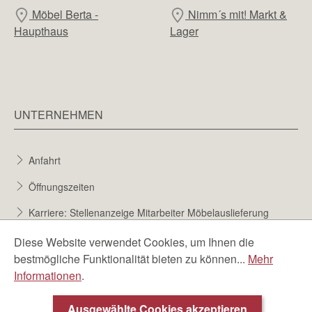
Möbel Berta -
Nimm´s mit! Markt &
Haupthaus
Lager
UNTERNEHMEN
Anfahrt
Öffnungszeiten
Karriere: Stellenanzeige Mitarbeiter Möbelauslieferung
Karriere bei Möbel Berta
Diese Website verwendet Cookies, um Ihnen die
bestmögliche Funktionalität bieten zu können...
Mehr
Bewerbungsformular
Informationen
.
Über uns
Ausgewählte Cookies akzeptieren