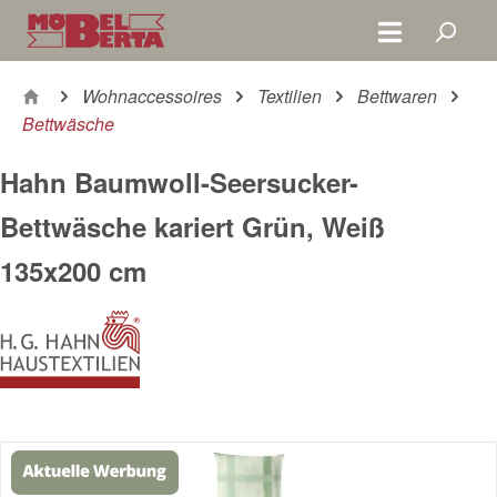
Zum Hauptinhalt springen
Wohnaccessoires
Textilien
Bettwaren
Bettwäsche
Hahn Baumwoll-Seersucker-
Bettwäsche kariert Grün, Weiß
135x200 cm
Bildergalerie überspringen