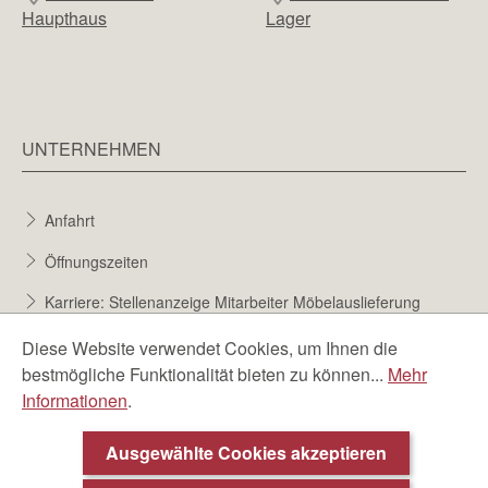
Haupthaus
Lager
UNTERNEHMEN
Anfahrt
Öffnungszeiten
Karriere: Stellenanzeige Mitarbeiter Möbelauslieferung
Karriere bei Möbel Berta
Diese Website verwendet Cookies, um Ihnen die
bestmögliche Funktionalität bieten zu können...
Mehr
Bewerbungsformular
Informationen
.
Über uns
Ausgewählte Cookies akzeptieren