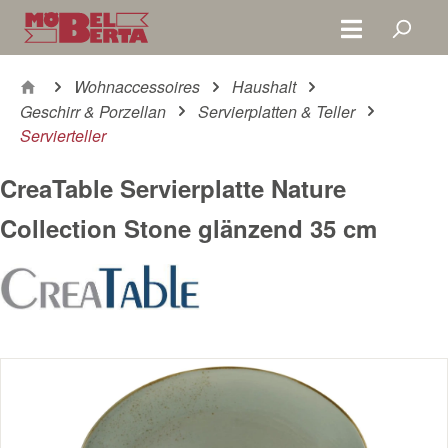
Zum Hauptinhalt springen
Wohnaccessoires
Haushalt
Geschirr & Porzellan
Servierplatten & Teller
Servierteller
CreaTable Servierplatte Nature
Collection Stone glänzend 35 cm
Bildergalerie überspringen